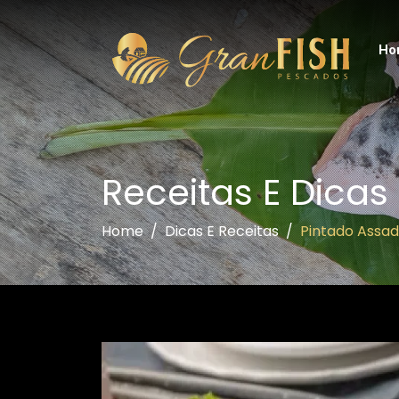
Ho
Receitas E Dicas
Home
Dicas E Receitas
Pintado Assa