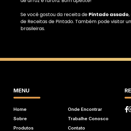
de arroz e
farofa
. Bom apetite!
Se você gostou da receita de
Pintado assado
de
Receitas de Pintado
. Também pode visitar u
brasileiras
.
MENU
RE
Home
Onde Encontrar
Sobre
Trabalhe Conosco
Produtos
Contato