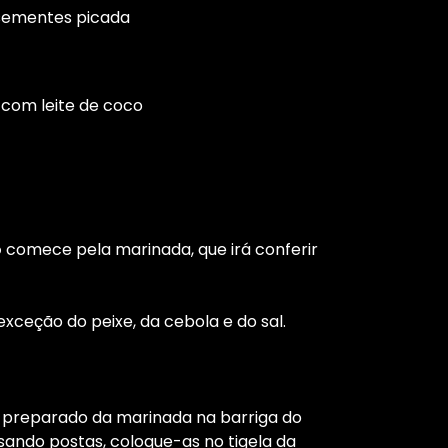
sementes picada
 com leite de coco
o
comece pela marinada, que irá conferir
xceção do peixe, da cebola e do sal.
do preparado da marinada na barriga do
usando postas, coloque-as no tigela da